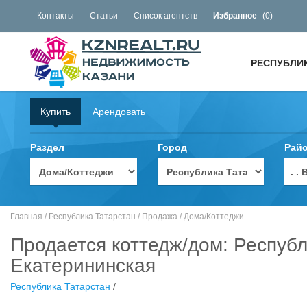
Контакты
Статьи
Список агентств
Избранное
(
0
)
РЕСПУБЛИ
Купить
Арендовать
Раздел
Город
Рай
. 
Главная
/
Республика Татарстан
/
Продажа
/
Дома/Коттеджи
Продается коттедж/дом: Республ
Екатерининская
Республика Татарстан
/