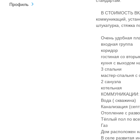
стандартам.
Профиль
В СТОИМОСТЬ ВКЛЮ
коммуникаций, устан
штукатурка, стяжка п
Очень удобная пла
входная группа
коридор
гостиная со вторы
кухня с выходом на
3 спальни
мастер-спальня с с
2 санузла
котельная
КОММУНИКАЦИИ:
Вода ( скважина)
Канализация (септ
Отопление с развод
Тёплый пол по все
Газ
Дом расположен на о
В селе развитая ин