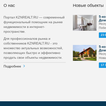
О нас
Новые объекты
5-ко
Портал KZNREALT.RU — современный
Дом
функциональный помощник на рынке
Респ
недвижимости в интернет-
Побе
пространстве.
23 
Для профессионалов рынка и
собственников KZNREALT.RU - это
5-ко
множество актуальных возможностей,
Дом
позволяющих быстро и эффективно
Респ
продать свои объекты недвижимости.
Новая
17 
Подробнее