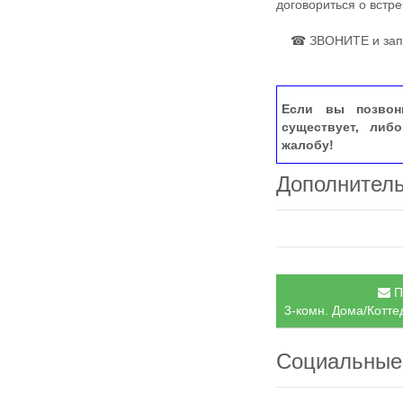
договориться о встр
☎ ЗВОНИТЕ и записы
Если вы позвон
существует, либ
жалобу!
Дополнител
П
3-комн. Дома/Котте
Социальные