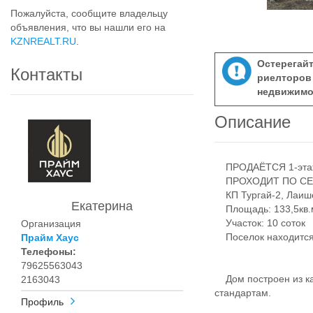
Пожалуйста, сообщите владельцу
объявления, что вы нашли его на
KZNREALT.RU
.
Остерегай
Контакты
риелтор
недвижимо
Описание
ПРОДАЁТСЯ 1-эта
ПРОХОДИТ ПО СЕ
КП Тургай-2, Лаиш
Екатерина
Площадь: 133,5кв.
Участок: 10 соток
Организация
Поселок находится
Прайм Хаус
Телефоны:
79625563043
Дом построен из ка
2163043
стандартам.
Профиль