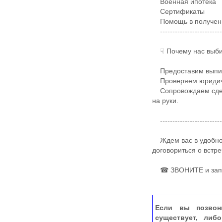
Военная ипотека
Сертификаты
Помощь в получени
-------------------------
☟ Почему нас выби
​Предоставим выпис
Проверяем юридичес
Сопровождаем сделк
на руки.
-------------------------
Ждем вас в удобное 
договориться о встр
☎ ЗВОНИТЕ и записы
Если вы позвон
существует, либ