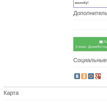
жалобу!
Дополнител
По
3-комн. Дома/Котте
Социальные
Карта