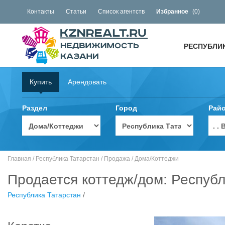
Контакты
Статьи
Список агентств
Избранное
(
0
)
РЕСПУБЛИ
Купить
Арендовать
Раздел
Город
Рай
. 
Главная
/
Республика Татарстан
/
Продажа
/
Дома/Коттеджи
Продается коттедж/дом: Республ
Республика Татарстан
/