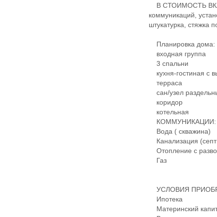
В СТОИМОСТЬ ВКЛЮ
коммуникаций, устан
штукатурка, стяжка п
Планировка дома:
входная группа
3 спальни
кухня-гостиная с в
терраса
сан/узел раздельн
коридор
котельная
КОММУНИКАЦИИ:
Вода ( скважина)
Канализация (септ
Отопление с развод
Газ
​​​​УСЛОВИЯ ПРИО
Ипотека
Материнский капит