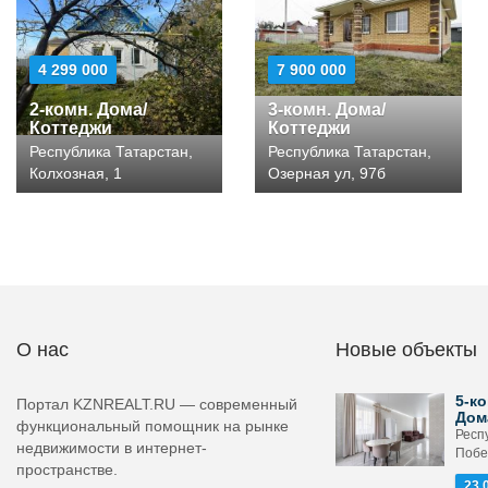
4 299 000
7 900 000
2-комн. Дома/
3-комн. Дома/
Коттеджи
Коттеджи
Республика Татарстан,
Республика Татарстан,
Колхозная, 1
Озерная ул, 97б
О нас
Новые объекты
5-ко
Портал KZNREALT.RU — современный
Дом
функциональный помощник на рынке
Респ
недвижимости в интернет-
Побе
пространстве.
23 