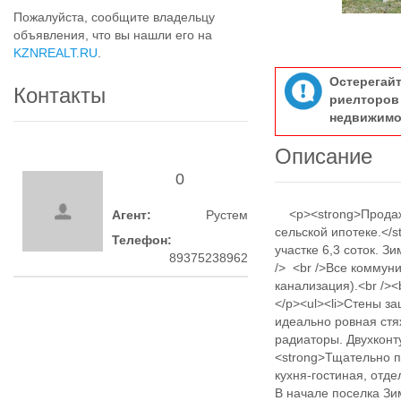
Пожалуйста, сообщите владельцу
объявления, что вы нашли его на
KZNREALT.RU
.
Остерегай
Контакты
риелтор
недвижимо
Описание
0
<p><strong>Продажа 
Агент:
Рустем
сельской ипотеке.</
Телефон:
участке 6,3 соток. З
89375238962
/> <br />Все коммуни
канализация).<br /><
</p><ul><li>Стены з
идеально ровная стя
радиаторы. Двухконту
<strong>Тщательно п
кухня-гостиная, отде
В начале поселка Зи