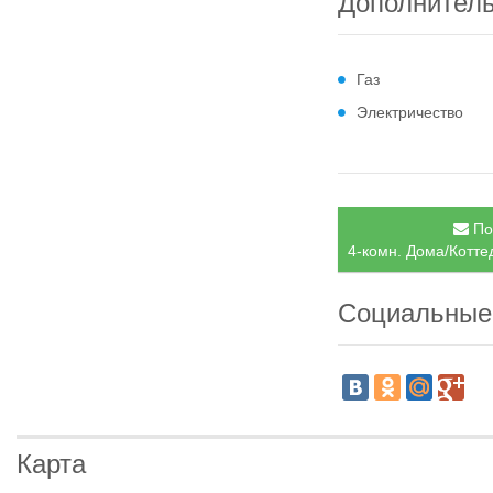
Дополнител
Газ
Электричество
По
4-комн. Дома/Котте
Социальные
Карта