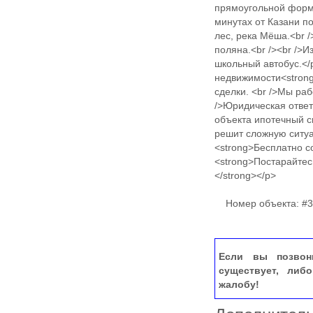
прямоугольной формы
минутах от Казани п
лес, река Мёша.<br 
поляна.<br /><br />И
школьный автобус.</
недвижимости<strong
сделки. <br />Мы ра
/>Юридическая ответ
объекта ипотечный 
решит сложную ситуа
<strong>Бесплатно с
<strong>Постарайтес
</strong></p>
Номер объекта: #3
Если вы позвон
существует, либ
жалобу!