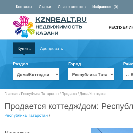
Контакты
Статьи
Список агентств
Избранное
(
0
)
РЕСПУБЛИ
Купить
Арендовать
Раздел
Город
Рай
. 
Главная
/
Республика Татарстан
/
Продажа
/
Дома/Коттеджи
Продается коттедж/дом: Республ
Республика Татарстан
/