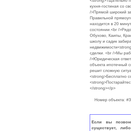
<strong>Тщательно п
кухня-гостиная со св
/>Прямой широкий зае
Правильной прямоуг
находится в 20 минут
состоянии.<br />Рядо
Обухово, Каипы, Крас
школу и садик забир
недвижимости<strong
сделки. <br />Мы ра
/>Юридическая ответ
объекта ипотечный 
решит сложную ситуа
<strong>Бесплатно с
<strong>Постарайтес
</strong></p>
Номер объекта: #3
Если вы позвон
существует, либ