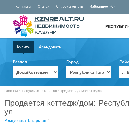
Контакты
Статьи
Список агентств
Избранное
(
0
)
РЕСПУБЛИ
Купить
Арендовать
Раздел
Город
Рай
. 
Главная
/
Республика Татарстан
/
Продажа
/
Дома/Коттеджи
Продается коттедж/дом: Респуб
ул
Республика Татарстан
/