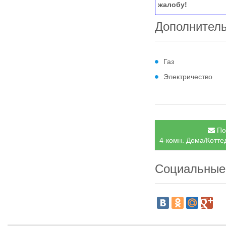
жалобу!
Дополнител
Газ
Электричество
По
4-комн. Дома/Котте
Социальные