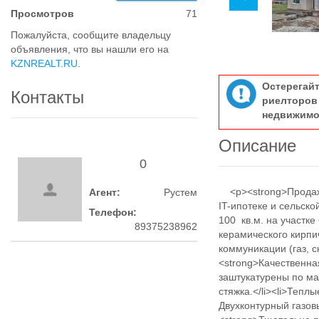
Просмотров
71
Пожалуйста, сообщите владельцу
объявления, что вы нашли его на
KZNREALT.RU
.
Остерегай
Контакты
риелтор
недвижимо
Описание
0
<p><strong>Продажа
Агент:
Рустем
IT-ипотеке и сельск
Телефон:
100 кв.м. на участке 
89375238962
керамического кирпи
коммуникации (газ, с
<strong>Качественна
заштукатурены по ма
стяжка.</li><li>Теп
Двухконтурный газовы