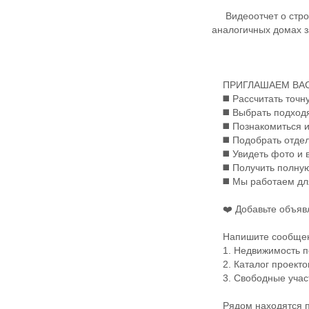
Видеоотчет о строи
аналогичных домах з
ПРИГЛАШАЕМ ВАС 
◼️ Рассчитать точну
◼️ Выбрать подходя
◼️ Познакомиться и 
◼️ Подобрать отдел
◼️ Увидеть фото и 
◼️ Получить полную
◼️ Мы работаем для
❤️ Добавьте объявле
Напишите сообщени
1. Недвижимость по
2. Каталог проекто
3. Свободные участк
Рядом находятся по