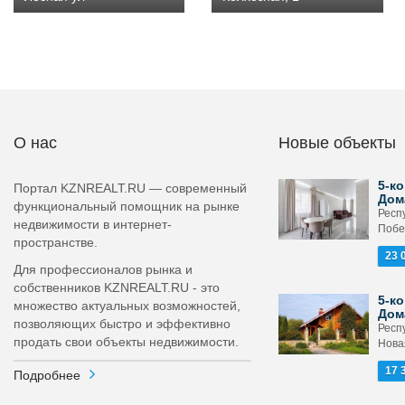
О нас
Новые объекты
5-ко
Портал KZNREALT.RU — современный
Дом
функциональный помощник на рынке
Респ
недвижимости в интернет-
Побе
пространстве.
23 
Для профессионалов рынка и
собственников KZNREALT.RU - это
5-ко
множество актуальных возможностей,
Дом
позволяющих быстро и эффективно
Респ
продать свои объекты недвижимости.
Новая
17 
Подробнее