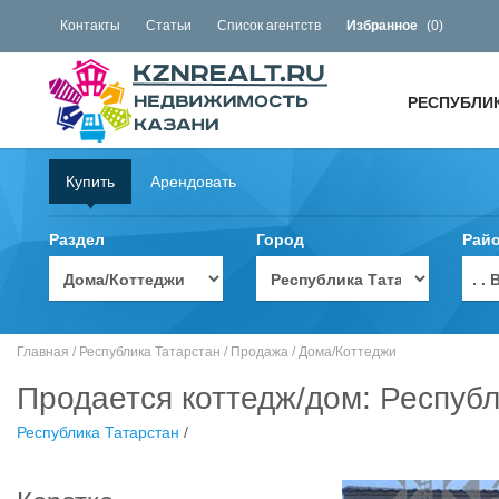
Контакты
Статьи
Список агентств
Избранное
(
0
)
РЕСПУБЛИ
Купить
Арендовать
Раздел
Город
Рай
. 
Главная
/
Республика Татарстан
/
Продажа
/
Дома/Коттеджи
Продается коттедж/дом: Республ
Республика Татарстан
/