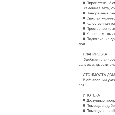
◼️ Пирог стен: 12 с
каменная вата, 25 
◼️ Панорамные окна
◼️ Светлая кухня-го
◼️ Качественная раз
◼️ Просторное кры
◼️ Кровля - металл
◼️ Подключение дома
пол.
ПЛАНИРОВКА
Удобная планировка:
санузела, вместител
СТОИМОСТЬ ДОМ
В объявлении указан
сот.
ИПОТЕКА
◼️ Доступные програ
◼️ Помощь в одобре
◼️ Помощь в приоб