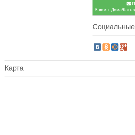
П
5-комн. Дома/Котте
Социальные
Карта