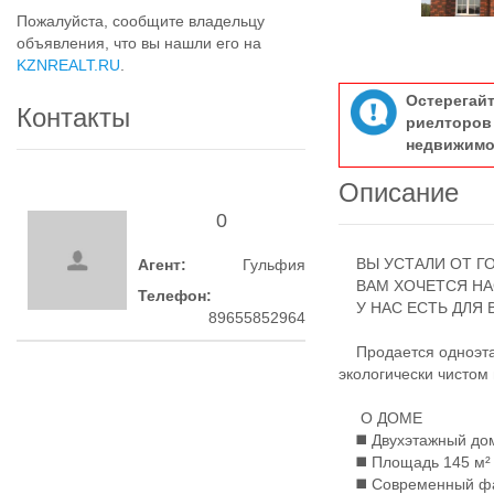
Пожалуйста, сообщите владельцу
объявления, что вы нашли его на
KZNREALT.RU
.
Остерегай
Контакты
риелтор
недвижимо
Описание
0
ВЫ УСТАЛИ ОТ Г
Агент:
Гульфия
ВАМ ХОЧЕТСЯ НАС
Телефон:
У НАС ЕСТЬ ДЛЯ 
89655852964
Продается одноэтаж
экологически чистом
О ДОМЕ
◼️ Двухэтажный до
◼️ Площадь 145 м² 
◼️ Современный ф