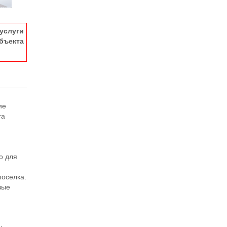
услуги
ъекта
ие
та
е
о для
поселка.
вые