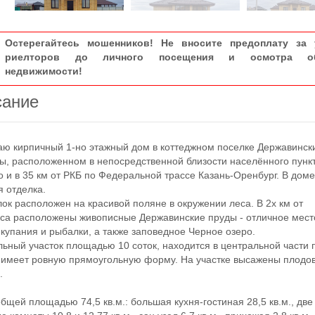
Остерегайтесь мошенников! Не вносите предоплату за 
риелторов до личного посещения и осмотра об
недвижимости!
сание
 кирпичный 1-но этажный дом в коттеджном поселке Державинск
ы, расположенном в непосредственной близости населённого пунк
 и в 35 км от РКБ по Федеральной трассе Казань-Оренбург. В дом
я отделка.
 расположен на красивой поляне в окружении леса. В 2х км от
са расположены живописные Державинские пруды - отличное мест
 купания и рыбалки, а также заповедное Черное озеро.
ый участок площадью 10 соток, находится в центральной части 
 имеет ровную прямоугольную форму. На участке высажены плодо
.
ей площадью 74,5 кв.м.: большая кухня-гостиная 28,5 кв.м., две