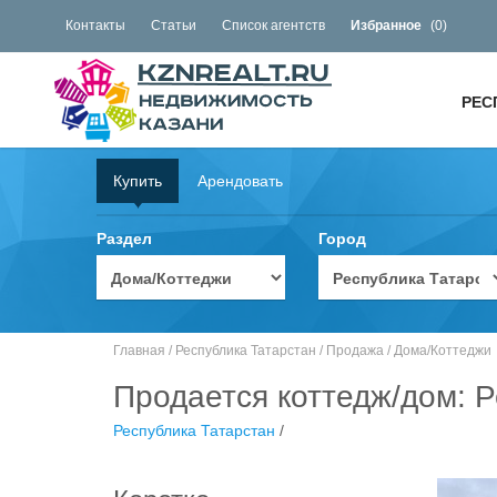
Контакты
Статьи
Список агентств
Избранное
(
0
)
РЕС
Купить
Арендовать
Раздел
Город
Главная
/
Республика Татарстан
/
Продажа
/
Дома/Коттеджи
Продается коттедж/дом: Р
Республика Татарстан
/