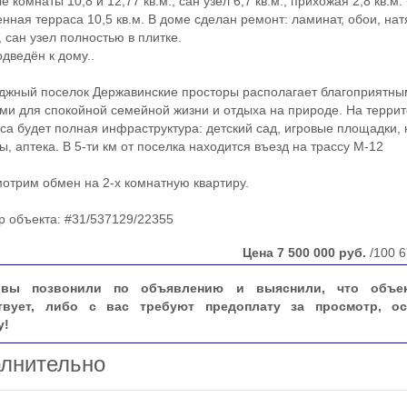
 комнаты 10,8 и 12,77 кв.м., сан узел 6,7 кв.м., прихожая 2,8 кв.м.
енная терраса 10,5 кв.м. В доме сделан ремонт: ламинат, обои, на
, сан узел полностью в плитке.
з подведён к дому..
жный поселок Державинские просторы располагает благоприятн
ми для спокойной семейной жизни и отдыха на природе. На терри
са будет полная инфраструктура: детский сад, игровые площадки, 
ы, аптека. В 5-ти км от поселка находится въезд на трассу М-12
ассмотрим обмен на 2-х комнатную квартиру.
объекта: #31/537129/22355
Цена
7 500 000
руб.
/100 6
вы позвонили по объявлению и выяснили, что объе
твует, либо с вас требуют предоплату за просмотр, ос
у!
лнительно