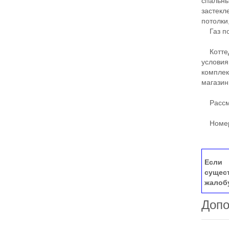
спальные
застекл
потолки
​​​​​​​Га
Коттед
условия
комплек
магазин
​​​​​​​Р
Номер 
Если 
сущес
жалоб
Допо