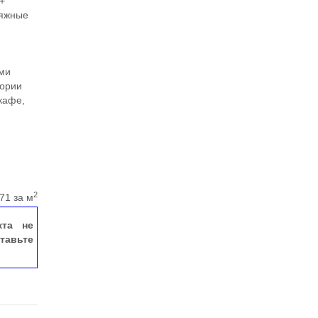
 +
тяжные
ыми
тории
кафе,
2
71 за м
кта не
тавьте