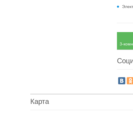
Элек
3-комн
Соци
Карта