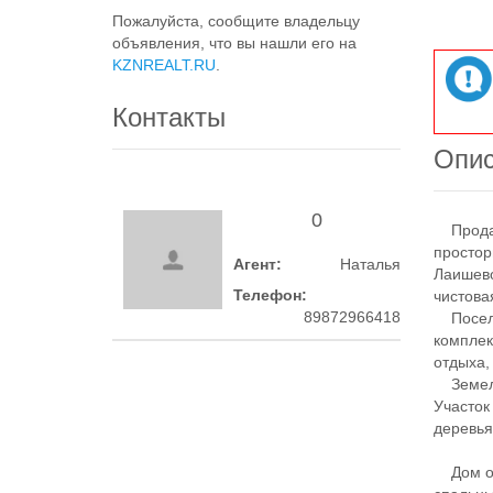
Пожалуйста, сообщите владельцу
объявления, что вы нашли его на
KZNREALT.RU
.
Контакты
Опи
0
Продаю
простор
Агент:
Наталья
Лаишево
Телефон:
чистова
89872966418
Поселок
комплек
отдыха,
Земельн
Участок
деревья
Дом общ