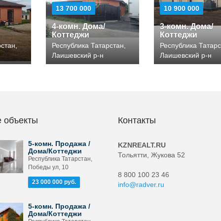
13 700 000
10 900 000
4-комн. Дома/
3-комн. Дома/
Коттеджи
Коттеджи
стан,
Республика Татарстан,
Республика Татарс
Лаишевский р-н
Лаишевский р-н
 объекты
Контакты
5-комн. Продажа /
KZNREALT.RU
Дома/Коттеджи
Тольятти, Жукова 52
Республика Татарстан,
Победы ул, 10
8 800 100 23 46
23 000 000 руб.
info@radver.ru
5-комн. Продажа /
Дома/Коттеджи