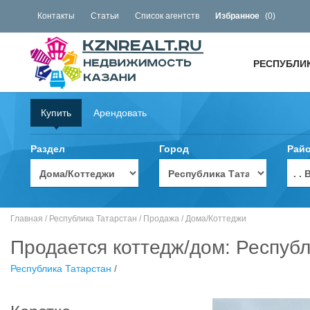
Контакты
Статьи
Список агентств
Избранное
(
0
)
РЕСПУБЛИ
Купить
Арендовать
Раздел
Город
Рай
. 
Главная
/
Республика Татарстан
/
Продажа
/
Дома/Коттеджи
Продается коттедж/дом: Республ
Республика Татарстан
/