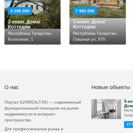
4 299 000
7 900 000
2-комн. Дома/
3-комн. Дома/
Коттеджи
Коттеджи
Республика Татарстан,
Республика Татарстан,
Колхозная, 1
Озерная ул, 97б
О нас
Новые объекты
5-ко
Портал KZNREALT.RU — современный
Дом
функциональный помощник на рынке
Респ
недвижимости в интернет-
Побе
пространстве.
23 
Для профессионалов рынка и