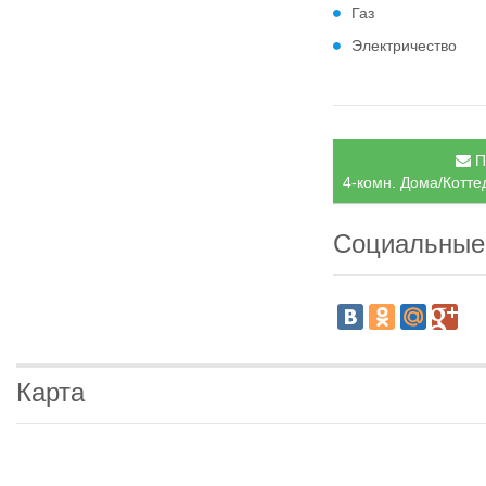
Газ
Электричество
П
4-комн. Дома/Котте
Социальные
Карта