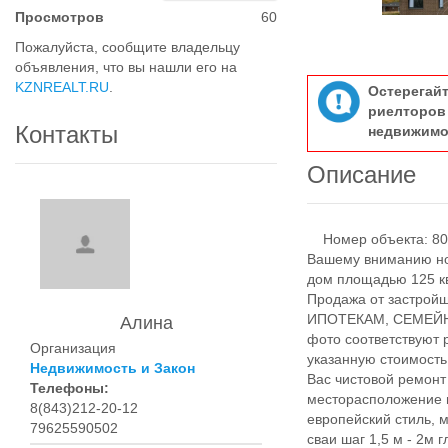
Просмотров
60
Пожалуйста, сообщите владельцу
объявления, что вы нашли его на
KZNREALT.RU
.
Остерегай
риелтор
Контакты
недвижимо
Описание
Номер объекта: 801
Вашему вниманию но
дом площадью 125 кв.
Продажа от застро
ИПОТЕКАМ, СЕМЕЙНА
Алина
фото соответствуют 
Организация
указанную стоимость
Недвижимость и Закон
Вас чистовой ремон
Телефоны:
месторасположение 
8(843)212-20-12
европейский стиль, 
79625590502
сваи шаг 1,5 м - 2м 