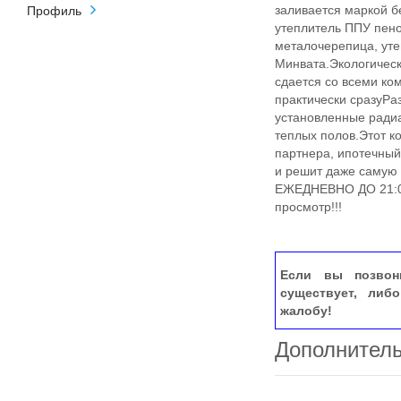
заливается маркой б
Профиль
утеплитель ППУ пен
металочерепица, ут
Минвата.Экологичес
сдается со всеми ко
практически сразуРа
установленные радиа
теплых полов.Этот ко
партнера, ипотечны
и решит даже самую
ЕЖЕДНЕВНО ДО 21:00
просмотр!!!
Если вы позвон
существует, либ
жалобу!
Дополнител