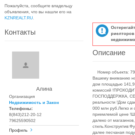
Пожалуйста, сообщите владельцу
объявления, что вы нашли его на
KZNREALT.RU
.
Остерегай
Контакты
риелтор
недвижимо
Описание
Номер объекта: 797
Вашему вниманию но
дом площадью 141,9 
Алина
комиссий !ПРОХОД
ГОСПОДДЕРЖКА, СЕЛЬ
Организация
реальности !Дом сда
Недвижимость и Закон
000 млн руб.Легко и
Телефоны:
приемлемой цене !Ш
8(843)212-20-12
далеко от магазинов
79625590502
стиль.Конструктив:Фу
Профиль
далее песчаная поду