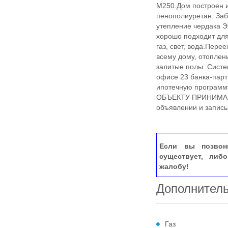
М250.Дом построен и
пенополиуретан. За
утепление чердака Э
хорошо подходит для
газ, свет, вода.Пере
всему дому, отоплен
залитые полы. Систем
офисе 23 банка-пар
ипотечную программу 
ОБЪЕКТУ ПРИНИМАЮ
объявлении и записы
Если вы позвон
существует, либ
жалобу!
Дополнител
Газ