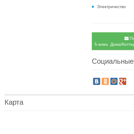
Электричество
По
5-комн. Дома/Котте
Социальные
Карта