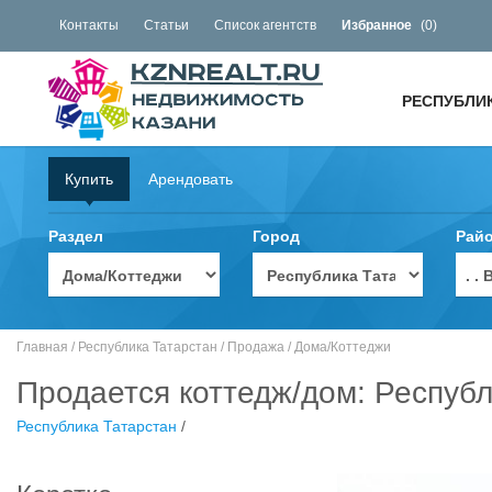
Контакты
Статьи
Список агентств
Избранное
(
0
)
РЕСПУБЛИ
Купить
Арендовать
Раздел
Город
Рай
. 
Главная
/
Республика Татарстан
/
Продажа
/
Дома/Коттеджи
Продается коттедж/дом: Респу
Республика Татарстан
/