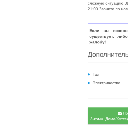
сложную ситуацию.​
21:00.Звоните по но
Если вы позвон
существует, либ
жалобу!
Дополнител
Газ
Электричество
По
3-комн. Дома/Котте