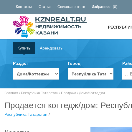
Контакты
Статьи
Список агентств
Избранное
(
0
)
РЕСПУБЛИ
Купить
Арендовать
Раздел
Город
Рай
. 
Главная
/
Республика Татарстан
/
Продажа
/
Дома/Коттеджи
Продается коттедж/дом: Республ
Республика Татарстан
/