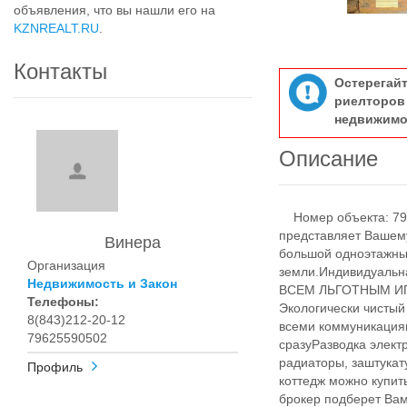
объявления, что вы нашли его на
KZNREALT.RU
.
Контакты
Остерегай
риелтор
недвижимо
Описание
Номер объекта: 79
представляет Вашем
Винера
большой одноэтажный
Организация
земли.Индивидуальн
Недвижимость и Закон
ВСЕМ ЛЬГОТНЫМ ИП
Телефоны:
Экологически чистый
8(843)212-20-12
всеми коммуникациям
79625590502
сразуРазводка элект
радиаторы, заштукат
Профиль
коттедж можно купить
брокер подберет Ва