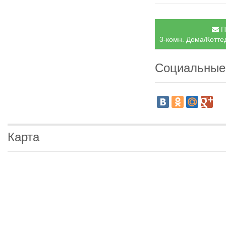
П
3-комн. Дома/Котте
Социальные
Карта