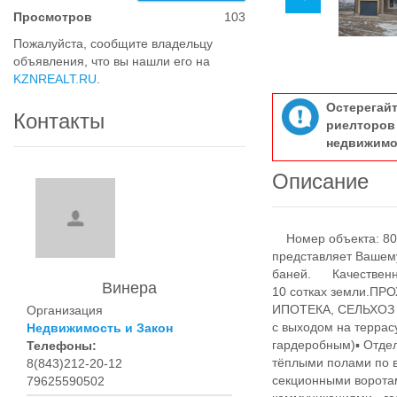
Просмотров
103
Пожалуйста, сообщите владельцу
объявления, что вы нашли его на
KZNREALT.RU
.
Остерегай
Контакты
риелтор
недвижимо
Описание
Номер объекта: 80
представляет Вашем
баней. Качественны
Винера
10 сотках земли.
ИПОТЕКА, СЕЛЬХОЗ ип
Организация
с выходом на террасу
Недвижимость и Закон
гардеробным)▪️ Отдель
Телефоны:
тёплыми полами по в
8(843)212-20-12
секционными воротам
79625590502