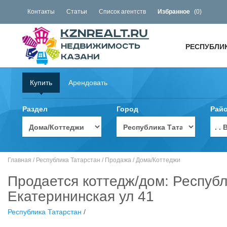
Контакты
Статьи
Список агентств
Избранное
(
0
)
РЕСПУБЛИ
Купить
Арендовать
Раздел
Город
Рай
. 
Главная
/
Республика Татарстан
/
Продажа
/
Дома/Коттеджи
Продается коттедж/дом: Республ
Екатерининская ул 41
Республика Татарстан
/