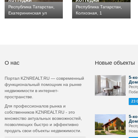
Коттеджи
Коттеджи
Республика Татарстан,
Республика Татарстан,
Екатерининская ул
Колхозная, 1
О нас
Новые объекты
5-ко
Портал KZNREALT.RU — современный
Дом
функциональный помощник на рынке
Респ
недвижимости в интернет-
Побе
пространстве.
23 
Для профессионалов рынка и
собственников KZNREALT.RU - это
5-ко
множество актуальных возможностей,
Дом
позволяющих быстро и эффективно
Респ
продать свои объекты недвижимости.
Новая