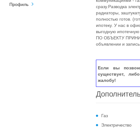
коммуникациями - га
Профиль
сразу.Разводка элек
радиаторы, заштукат
полностью готов. (го
ипотеку. У нас в оф
выгодную ипотечную п
ПО ОБЪЕКТУ ПРИНИ
объявлении и записы
Если вы позвон
существует, либ
жалобу!
Дополнител
Газ
Электричество