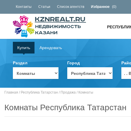
Контакты
Статьи
Список агентств
Избранное
(
0
)
РЕСПУБЛИ
Купить
Арендовать
Раздел
Город
Рай
. 
Главная
/
Республика Татарстан
/
Продажа
/
Комнаты
Комнаты Республика Татарстан