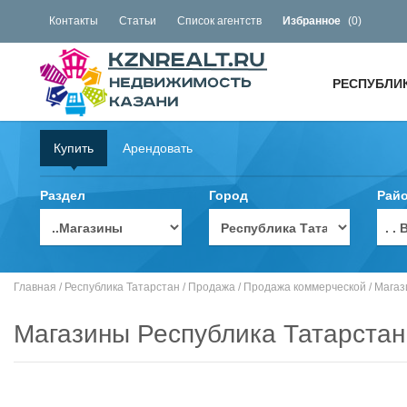
Контакты
Статьи
Список агентств
Избранное
(
0
)
РЕСПУБЛИ
Купить
Арендовать
Раздел
Город
Рай
. 
Главная
/
Республика Татарстан
/
Продажа
/
Продажа коммерческой
/
Магаз
Магазины Республика Татарстан