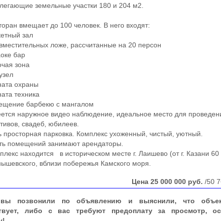
егающие земельные участки 180 и 204 м2.
н вмещает до 100 человек. В него входят:
етный зал
местительных ложе, рассчитанные на 20 персон
оке бар
чая зона
узел
ата охраны
ата техника
щение барбекю с мангалом
я наружное видео наблюдение, идеальное место для проведен
тивов, свадеб, юбилеев.
осторная парковка. Комплекс ухоженный, чистый, уютный.
 Часть помещений занимают арендаторы.
с находится в историческом месте г. Лаишево (от г. Казани 60 
нышевского, вблизи побережья Камского моря.
Цена
25 000 000
руб.
/50 7
вы позвонили по объявлению и выяснили, что объе
твует, либо с вас требуют предоплату за просмотр, ос
у!