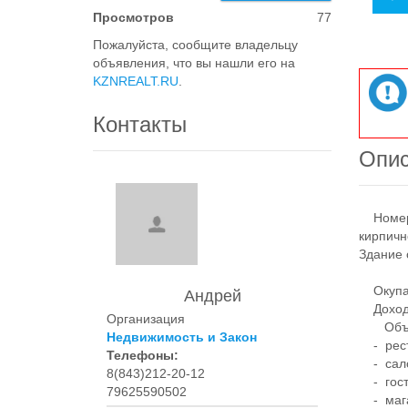
Просмотров
77
Пожалуйста, сообщите владельцу
объявления, что вы нашли его на
KZNREALT.RU
.
Контакты
Опи
Номер 
кирпичн
Здание 
Окупае
Андрей
Доходно
Организация
Объек
Недвижимость и Закон
- ресто
Телефоны:
- сало
8(843)212-20-12
- гост
79625590502
- мага