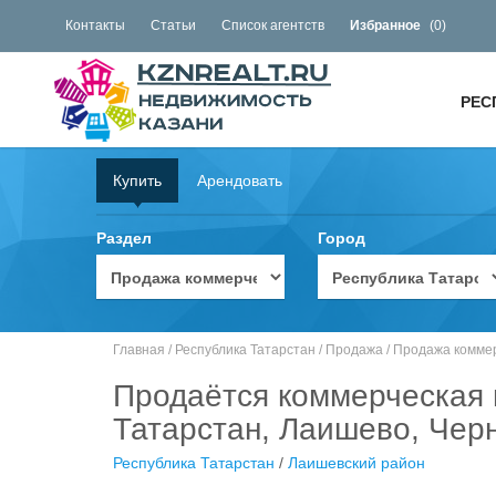
Контакты
Статьи
Список агентств
Избранное
(
0
)
РЕС
Купить
Арендовать
Раздел
Город
Главная
/
Республика Татарстан
/
Продажа
/
Продажа комме
Продаётся коммерческая 
Татарстан, Лаишево, Чер
Республика Татарстан
/
Лаишевский район