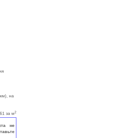
ия
км), на
2
61 за м
кта не
тавьте