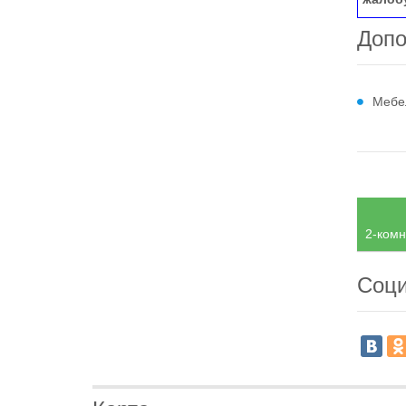
Допо
Мебе
2-комн
Соци