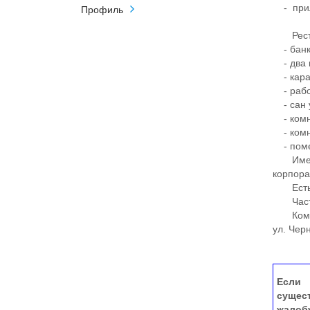
- прил
Профиль
Рестора
- банк
- два в
- кара
- рабо
- сан 
- комн
- комн
- поме
Имеетс
корпора
Есть пр
​​​​​​​
Комплек
ул. Чер
Если 
сущес
жалоб