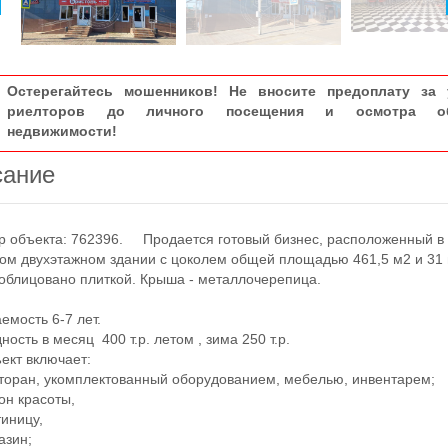
Остерегайтесь мошенников! Не вносите предоплату за 
риелторов до личного посещения и осмотра об
недвижимости!
сание
объекта: 762396. Продается готовый бизнес, расположенный в
ом двухэтажном здании с цоколем общей площадью 461,5 м2 и 31 
облицовано плиткой. Крыша - металлочерепица.
мость 6-7 лет.
сть в месяц 400 т.р. летом , зима 250 т.р.
т включает:
ран, укомплектованный оборудованием, мебелью, инвентарем;
н красоты,
иницу,
зин;