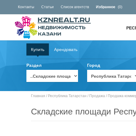
Контакты
Статьи
Список агентств
Избранное
(
0
)
РЕС
Купить
Арендовать
Раздел
Город
Главная
/
Республика Татарстан
/
Продажа
/
Продажа комме
Складские площади Респу