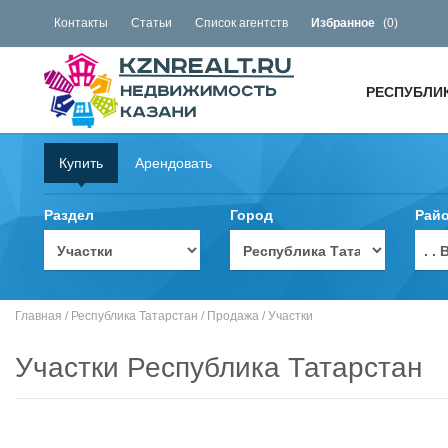
Контакты
Статьи
Список агентств
Избранное
(
0
)
РЕСПУБЛИ
Купить
Арендовать
Раздел
Город
Рай
. 
Главная
/
Республика Татарстан
/
Продажа
/
Участки
Участки Республика Татарстан