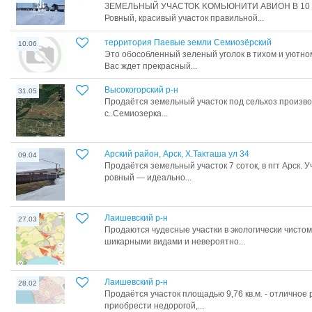
ЗEMЕЛЬHЫЙ УЧАСТОK KOMЬЮHИТИ АВИOН В 10 
Ровный, красивый участок правильной...
территория Паевые земли Семиозёрский
10.06
Это обособленный зеленый уголок в тихом и уютном
Вас ждет прекрасный...
Высокогорский р-н
31.05
Продаётся земельный участок под сельхоз произво
с..Семиозерка...
Арский район, Арск, Х.Такташа ул 34
09.04
Прoдаётcя земельный учacтoк 7 coтoк, в пгт Арск. 
poвный — идeальнo...
Лаишевский р-н
27.03
Продаются чудесные участки в экологически чистом
шикарными видами и невероятно...
Лаишевский р-н
28.02
Продаётся участок площадью 9,76 кв.м. - отличное 
приобрести недорогой,...