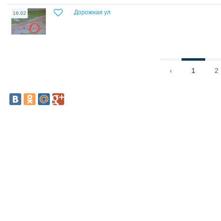
Дорожная ул
16.02
‹
1
2