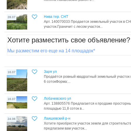
Нива тер. СНТ
28.07
Арт. 140070033 Продается земельный участок в С
участок.Граничит с лесом участок...
Хотите разместить свое объявление?
Мы разместим его еще на 14 площадок*
Заря ул
16.07
Продаётся ровный квадратный земельный участок
6 сотокФорма:...
Лобачевского ул
16.07
Арт. 138805576 Предлагается к продаже просторн
площадью 11,8 соток в...
Лаишевский р-н
24.06
Хотите приобрести участок земли для строительств
предлагаем вам участок...