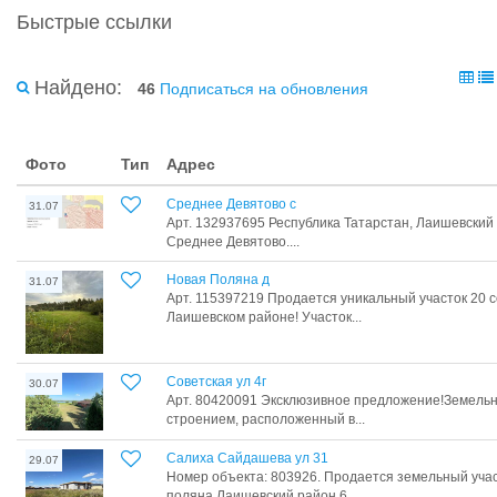
Быстрые ссылки
Найдено:
46
Подписаться на обновления
Фото
Тип
Адрес
Среднее Девятово с
31.07
Арт. 132937695 Республика Татарстан, Лаишевский
Среднее Девятово....
Новая Поляна д
31.07
Арт. 115397219 Продается уникальный участок 20 
Лаишевском районе! Участок...
Советская ул 4г
30.07
Арт. 80420091 Эксклюзивное предложение!Земельн
строением, расположенный в...
Салиха Сайдашева ул 31
29.07
Номер объекта: 803926. Продается земельный учас
поляна Лаишевский район 6...