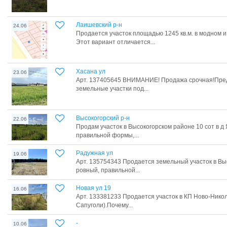
Лаишевский р-н
24.06
Продается участок площадью 1245 кв.м. в модном 
Этот вариант отличается...
Хасана ул
23.06
Арт. 137405645 ВНИМАНИЕ! Продажа срочная!Пре
земельные учaстки под...
Высокогорский р-н
22.06
Продам участок в Высокогорском районе 10 сот в д
правильной формы,...
Радужная ул
19.06
Арт. 135754343 Продается земельный участок в Вы
pовный, правильной...
Новая ул 19
16.06
Арт. 133381233 Продается участок в КП Ново-Никол
Сапуголи).Почему...
-
10.06