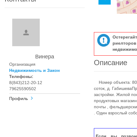
Остерегай
риелтор
недвижимо
Винера
Описание
Организация
Недвижимость и Закон
Телефоны:
Номер объекта: 80
8(843)212-20-12
соток, д. ГабишеваП
79625590502
застройки. Жилой по
Профиль
продуктовых магазин
почты , фельдшерски
. Один взрослый собств
Если вы позвон