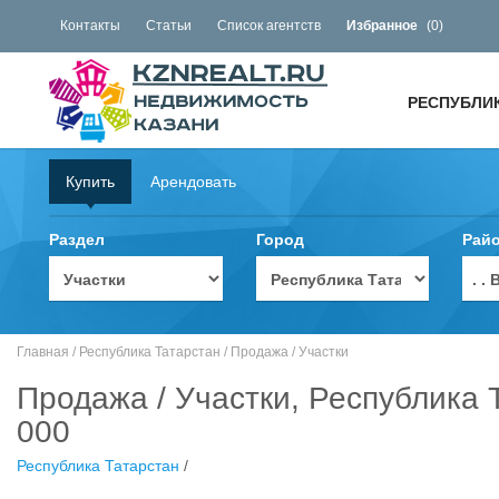
Контакты
Статьи
Список агентств
Избранное
(
0
)
РЕСПУБЛИ
Купить
Арендовать
Раздел
Город
Рай
. 
Главная
/
Республика Татарстан
/
Продажа
/
Участки
Продажа / Участки, Республика 
000
Республика Татарстан
/