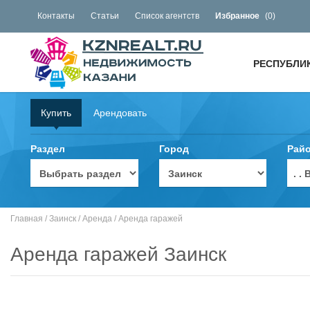
Контакты
Статьи
Список агентств
Избранное
(
0
)
РЕСПУБЛИ
Купить
Арендовать
Раздел
Город
Рай
. 
Главная
/
Заинск
/
Аренда
/
Аренда гаражей
Аренда гаражей Заинск