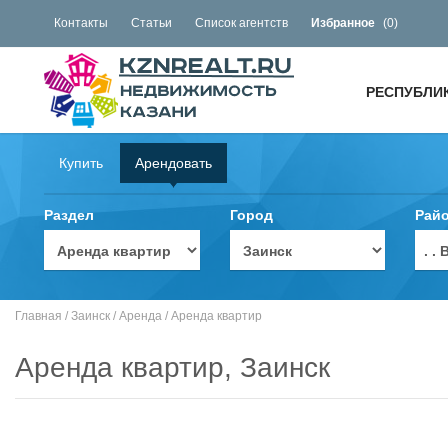
Контакты
Статьи
Список агентств
Избранное
(
0
)
РЕСПУБЛИ
Купить
Арендовать
Раздел
Город
Рай
. 
Главная
/
Заинск
/
Аренда
/
Аренда квартир
Аренда квартир, Заинск