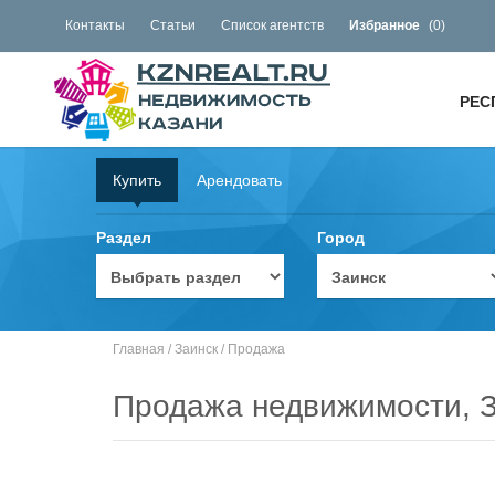
Контакты
Статьи
Список агентств
Избранное
(
0
)
РЕС
Купить
Арендовать
Раздел
Город
Главная
/
Заинск
/
Продажа
Продажа недвижимости, 