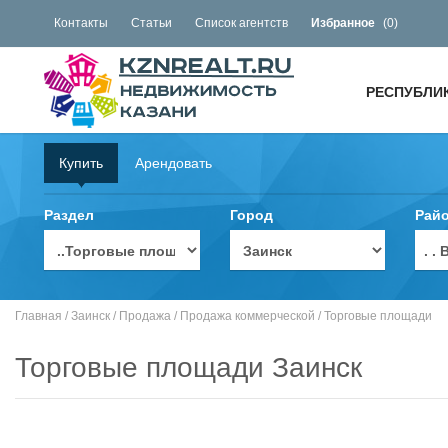
Контакты
Статьи
Список агентств
Избранное
(
0
)
РЕСПУБЛИ
Купить
Арендовать
Раздел
Город
Рай
. 
Главная
/
Заинск
/
Продажа
/
Продажа коммерческой
/
Торговые площади
Торговые площади Заинск