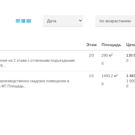
Этаж
Площадь
Цен
2
2/3
290 м
130 
ение на 2 этаже с отличными подъездными
0
0
6...
2
1/1
1493.2 м
1 49
производственно-скадское помещение в
1 000
0
 М7.Площадь...
0