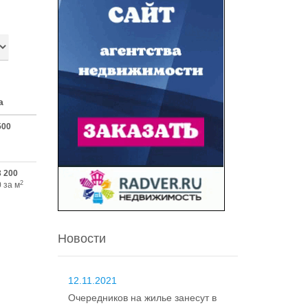
а
500
3 200
2
 за м
Новости
12.11.2021
Очередников на жилье занесут в