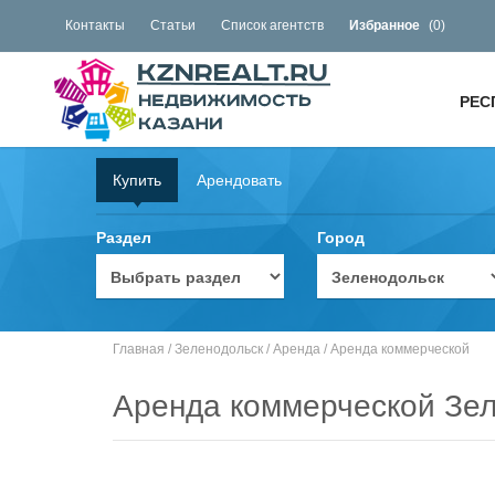
Контакты
Статьи
Список агентств
Избранное
(
0
)
РЕС
Купить
Арендовать
Раздел
Город
Главная
/
Зеленодольск
/
Аренда
/
Аренда коммерческой
Аренда коммерческой Зе