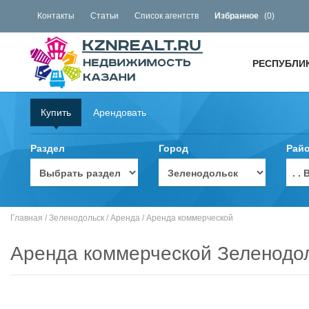
Контакты
Статьи
Список агентств
Избранное
(
0
)
РЕСПУБЛИ
Купить
Арендовать
Раздел
Город
Рай
. 
Главная
/
Зеленодольск
/
Аренда
/
Аренда коммерческой
Аренда коммерческой Зеленодо