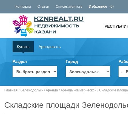
Контакты
Статьи
Список агентств
Избранное
(
0
)
РЕСПУБЛИ
Купить
Арендовать
Раздел
Город
Рай
. 
Главная
/
Зеленодольск
/
Аренда
/
Аренда коммерческой
/
Складские площ
Складские площади Зеленодоль