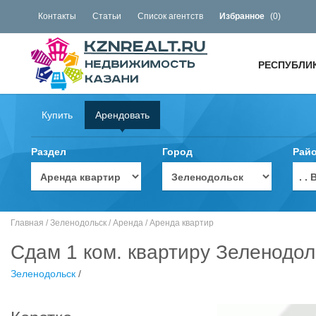
Контакты
Статьи
Список агентств
Избранное
(
0
)
РЕСПУБЛИ
Купить
Арендовать
Раздел
Город
Рай
. 
Главная
/
Зеленодольск
/
Аренда
/
Аренда квартир
Сдам 1 ком. квартиру Зеленодол
Зеленодольск
/