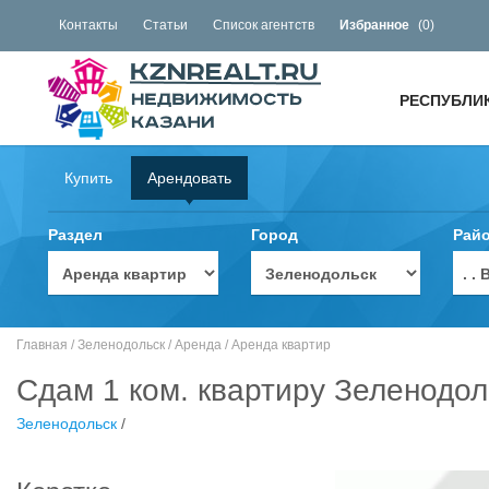
Контакты
Статьи
Список агентств
Избранное
(
0
)
РЕСПУБЛИ
Купить
Арендовать
Раздел
Город
Рай
. 
Главная
/
Зеленодольск
/
Аренда
/
Аренда квартир
Сдам 1 ком. квартиру Зеленодол
Зеленодольск
/