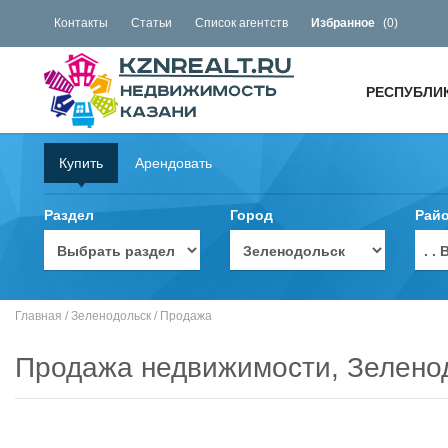
Контакты
Статьи
Список агентств
Избранное
(
0
)
РЕСПУБЛИ
Купить
Арендовать
Раздел
Город
Рай
. 
Главная
/
Зеленодольск
/
Продажа
Продажа недвижимости, Зелено