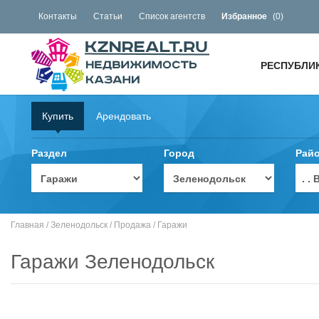
Контакты
Статьи
Список агентств
Избранное
(
0
)
РЕСПУБЛИ
Купить
Арендовать
Раздел
Город
Рай
. 
Главная
/
Зеленодольск
/
Продажа
/
Гаражи
Гаражи Зеленодольск