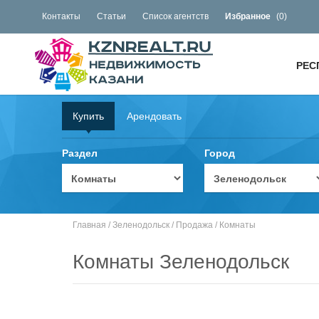
Контакты
Статьи
Список агентств
Избранное
(
0
)
РЕС
Купить
Арендовать
Раздел
Город
Главная
/
Зеленодольск
/
Продажа
/
Комнаты
Комнаты Зеленодольск