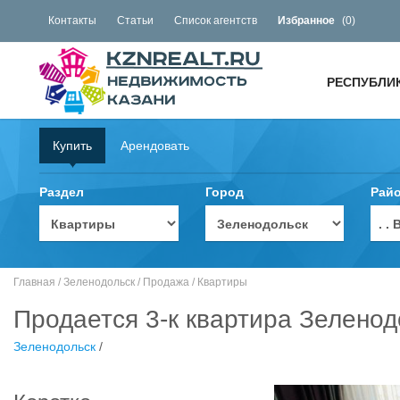
Контакты
Статьи
Список агентств
Избранное
(
0
)
РЕСПУБЛИ
Купить
Арендовать
Раздел
Город
Рай
. 
Главная
/
Зеленодольск
/
Продажа
/
Квартиры
Продается 3-к квартира Зеленод
Зеленодольск
/