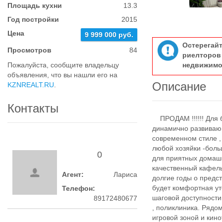
Площадь кухни
13.3
Год постройки
2015
Цена
9 999 000 руб.
Остерегай
Просмотров
84
риелтор
Пожалуйста, сообщите владельцу
недвижимо
объявления, что вы нашли его на
Описание
KZNREALT.RU
.
Контакты
ПРОДАМ !!!!!! Для 
динамично развиваю
современном стиле , 
любой хозяйки -боль
0
для приятных домашн
качественный кафель
Агент:
Лариса
долгие годы о пред
будет комфортная ут
Телефон:
шаговой доступности
89172480677
, поликлиника. Рядо
игровой зоной и кин