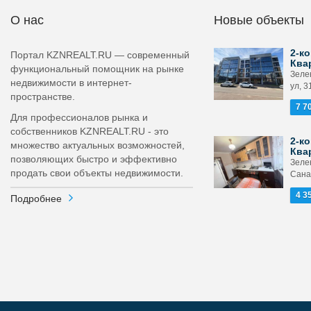
О нас
Новые объекты
2-ко
Портал KZNREALT.RU — современный
Ква
функциональный помощник на рынке
Зеле
недвижимости в интернет-
ул, 3
пространстве.
7 7
Для профессионалов рынка и
собственников KZNREALT.RU - это
2-ко
множество актуальных возможностей,
Ква
позволяющих быстро и эффективно
Зеле
продать свои объекты недвижимости.
Сана
4 3
Подробнее