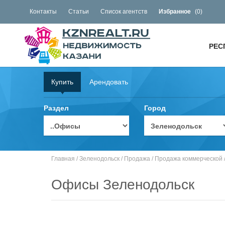
Контакты
Статьи
Список агентств
Избранное
(
0
)
РЕС
Купить
Арендовать
Раздел
Город
Главная
/
Зеленодольск
/
Продажа
/
Продажа коммерческой
Офисы Зеленодольск