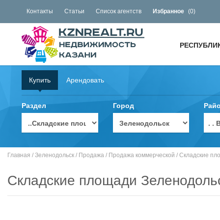
Контакты
Статьи
Список агентств
Избранное
(
0
)
РЕСПУБЛИ
Купить
Арендовать
Раздел
Город
Рай
. 
Главная
/
Зеленодольск
/
Продажа
/
Продажа коммерческой
/
Складские пл
Складские площади Зеленодоль