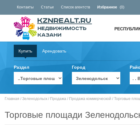
Контакты
Статьи
Список агентств
Избранное
(
0
)
РЕСПУБЛИ
Купить
Арендовать
Раздел
Город
Рай
. 
Главная
/
Зеленодольск
/
Продажа
/
Продажа коммерческой
/
Торговые пло
Торговые площади Зеленодольс